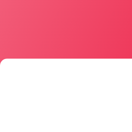
Loaded
:
100.00%
ゲスト
ログイン
ホーム
フォロー中
ランキング
マイライブラリ
マイページ
メッセージ
通知