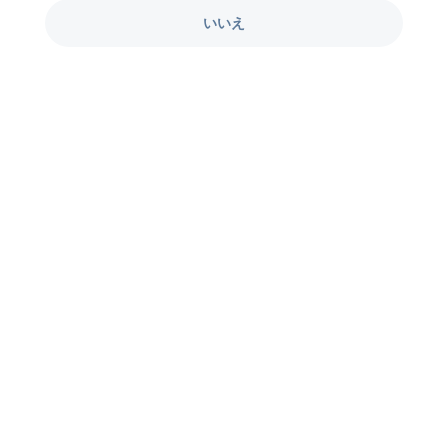
いいえ
069：first shot9出演の、びっくり超巨根19cm童貞大学1年生18歳がfirst
sho...
もっと見る
¥
1,680